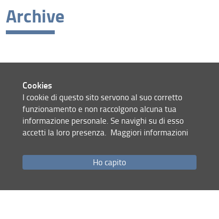
Archive
Latest news
Archive
Cookies
Site map
RSS feed
I cookie di questo sito servono al suo corretto
funzionamento e non raccolgono alcuna tua
Privacy policy
informazione personale. Se navighi su di esso
Legal notices
accetti la loro presenza.
Maggiori informazioni
Accessibility
Monitoring
Ho capito
UNESCO Chair Prevention and Sustainable Management of Geo-